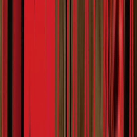
Планета Плус
Џорџи
8:13
07.02.2024
Омиљено
2024
Повезано