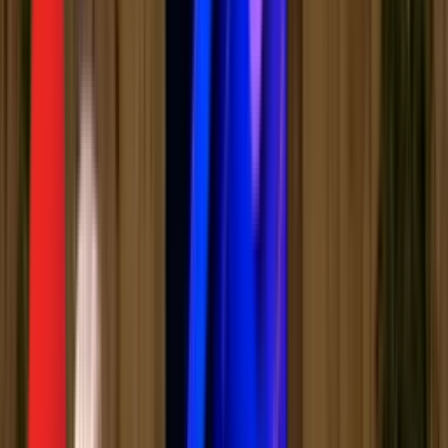
Серије