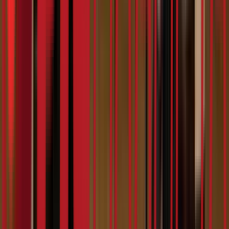
5:56
Констракта
07.02.2024