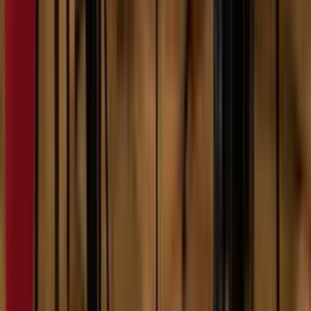
5:43
Немања Радошевић
07.02.2024