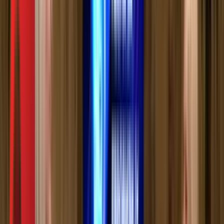
РТС Звук