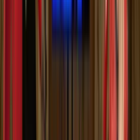
Мој садржај