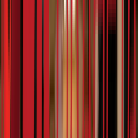
4:53
Дурлански
07.02.2024