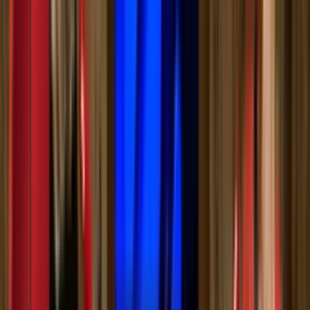
Приступачно