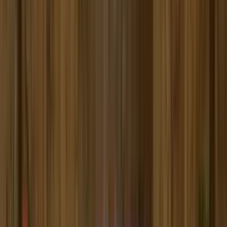
Почетна