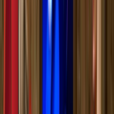
Моја школа