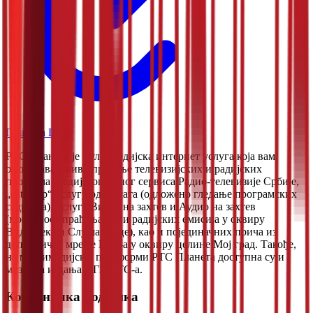
Планета Плус
РТС Планета је мултимедијска интернет услуга која вам
омогућава уживо праћење телевизијских и радијских
програма Медијског јавног сервиса Радио-телевизије Србије,
„catch up“ услугу од 72 сата (одложено гледање програмских
садржаја), услуге Видео на захтев и Аудио на захтев
(могућност праћења ТВ и радијских емисија у оквиру
Видеотеке и Слушаонице), као и појединачних прича из
дописничке мреже РТС-а у оквиру целине Мој град. Такође,
на мултимедијској платформи РТС Планета доступна су и
музичка издања ПГП РТС-а.
Корисничка подршка