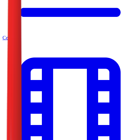
Серије