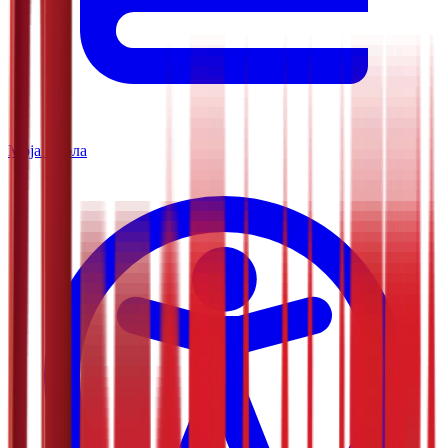
Моја школа