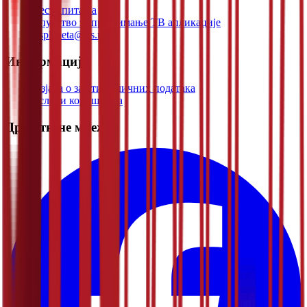
Честа питања
Упутство за преузимање ТВ апликације
rtsplaneta@rts.rs
Информације
Изјава о заштити личних података
Услови коришћења
Друштвене мреже