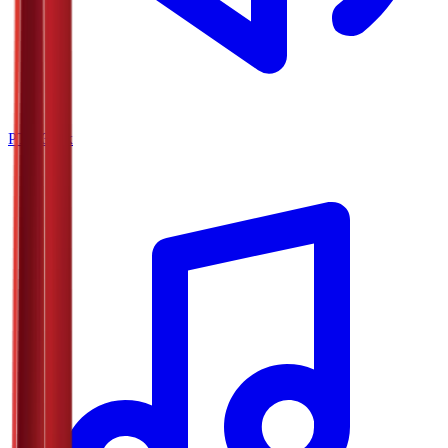
РТС Звук