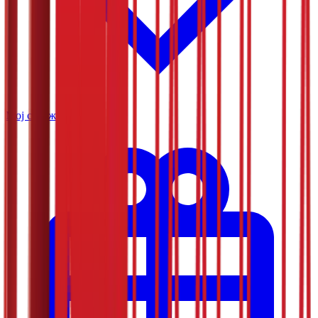
Мој садржај