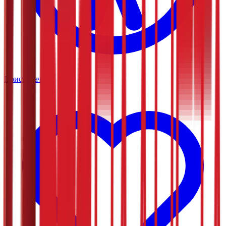
Приступачно