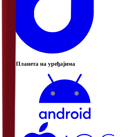
РТС Планета на уређајима