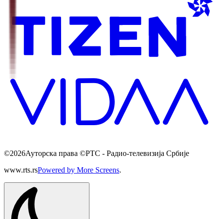
©
2026
Ауторска права ©РТС - Радио-телевизија Србије
www.rts.rs
Powered by More Screens
.