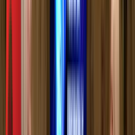
РТС Звук