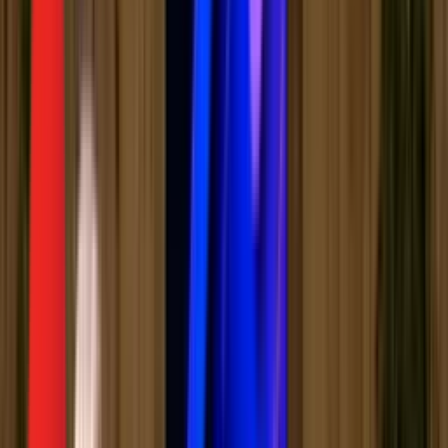
Серије