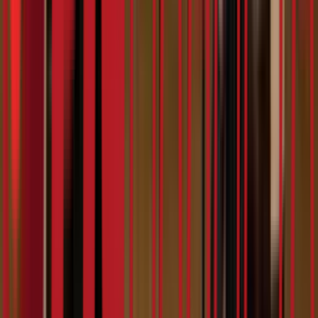
5:56
Констракта
07.02.2024