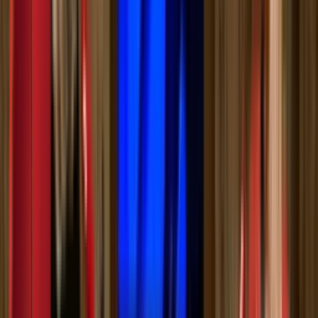
Приступачно