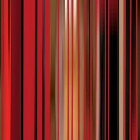
4:53
Дурлански
07.02.2024