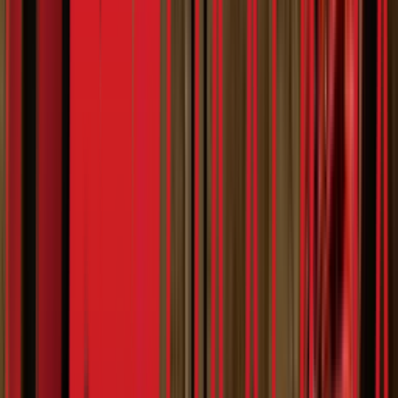
Планета Плус
Кени није мртав
7:19
07.02.2024
Омиљено
2024
Повезано