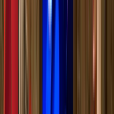
Моја школа