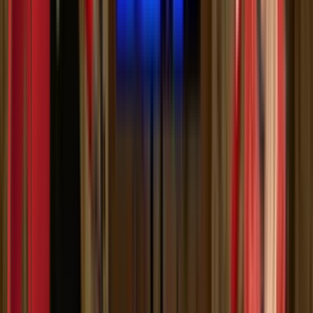
Мој садржај