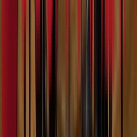
8:13
Џорџи
07.02.2024