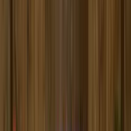
Почетна