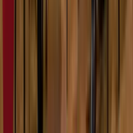
5:43
Немања Радошевић
07.02.2024