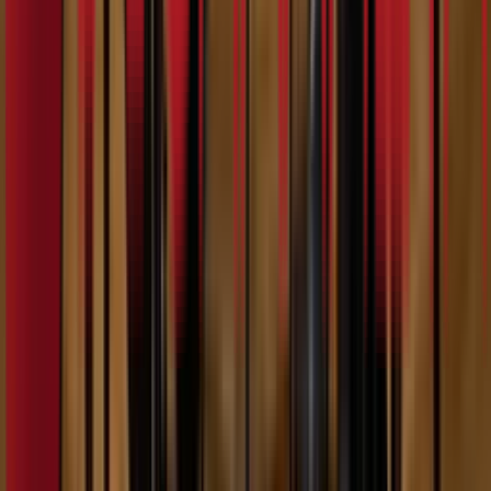
8:13
Џорџи
07.02.2024