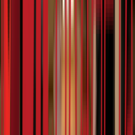
4:53
Дурлански
07.02.2024