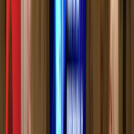
РТС Звук