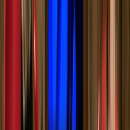
Приступачно