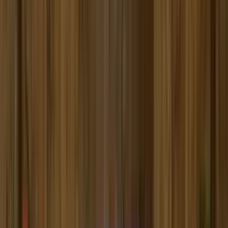
Почетна