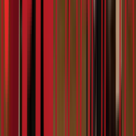
5:56
Констракта
07.02.2024