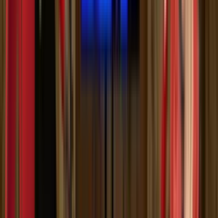
Мој садржај