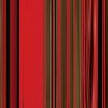
Планета Плус
Кавала
7:10
07.02.2024
Омиљено
2024
Повезано