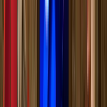
Моја школа