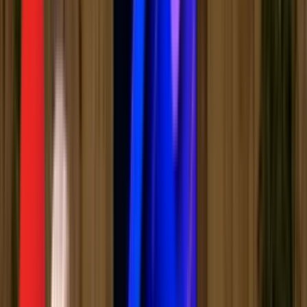
Серије