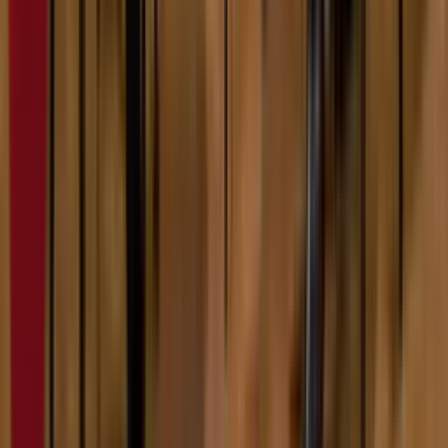
5:43
Немања Радошевић
07.02.2024