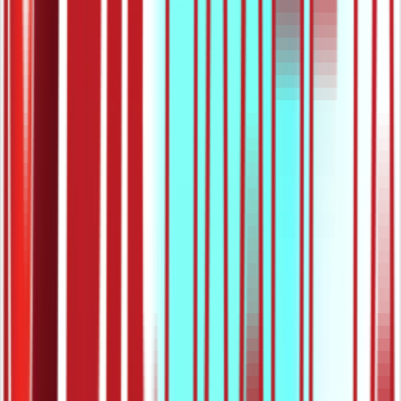
32:25
СШ3 – Биљна производња 2 – Воћарство и
виноградарство, 56. час: Берба грожђа
26.05.2021