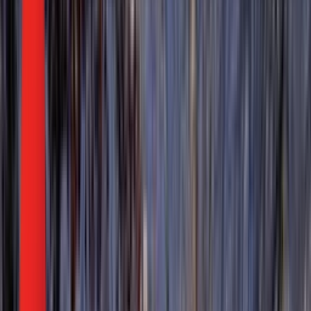
Серије