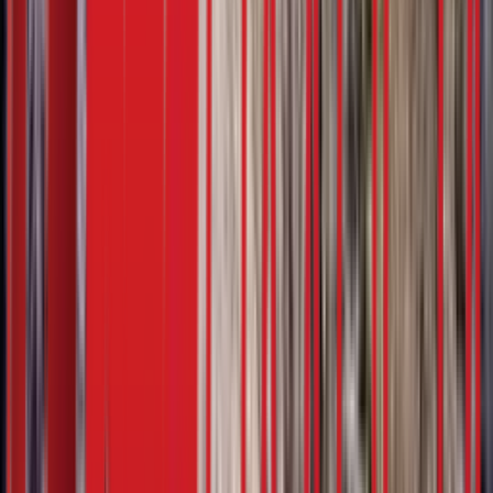
Планета Плус
28. јануар
5:06
22.01.2024
Омиљено
28. јануар
Аутор/ка: