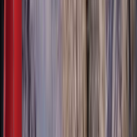
Приступачно