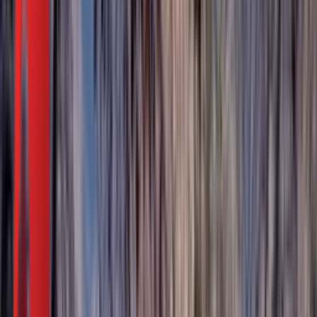
РТС Звук