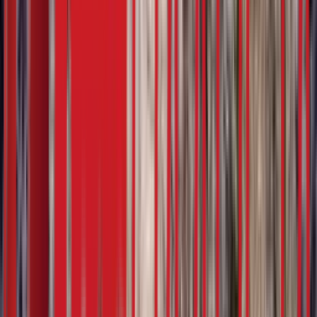
Наташа Ћуковић
Повезано