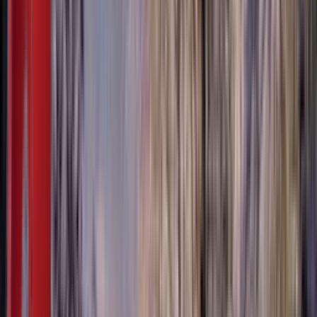
Мој садржај