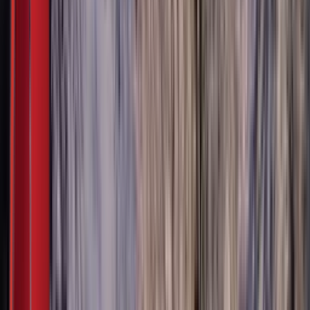
Моја школа