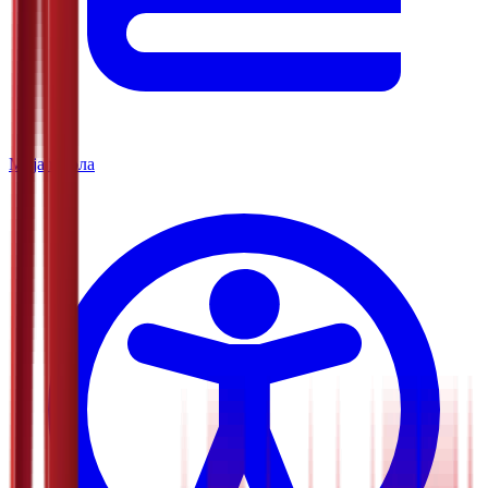
Моја школа