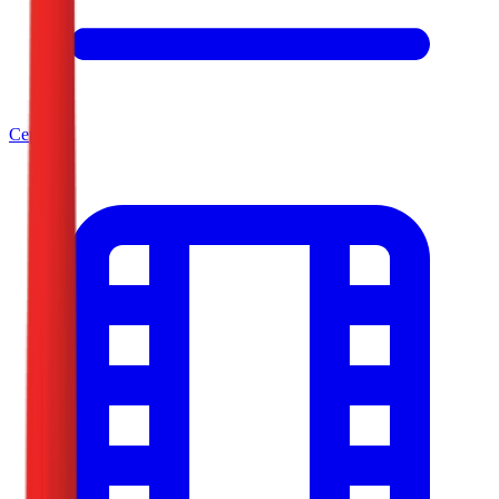
Серије