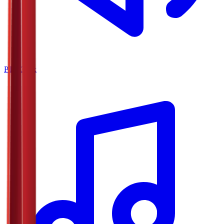
РТС Звук