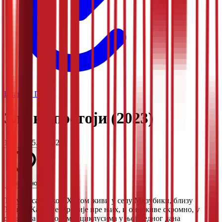
Планета Плус
Зло не постоји (2023)
1:41:42
05.01.2026
Омиљено
Такуми са ћерком Ханом живи у селу Мизубики, близу
Токија. Као и генерације пре њих, и они живе скромно, у
складу са природом и циклусима у њој. Једног дана