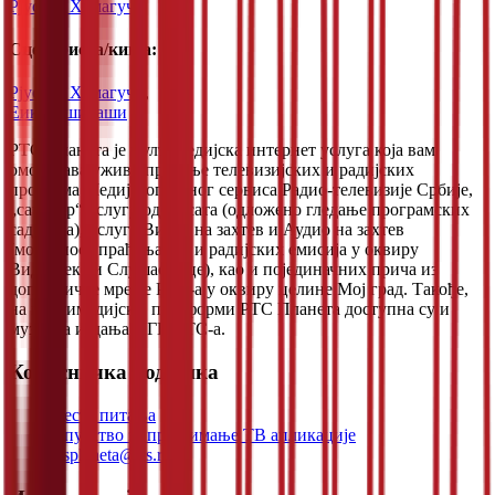
Рјусуке Хамагучи
Сценариста/киња:
Рјусуке Хамагучи
,
Еико Ишибаши
РТС Планета је мултимедијска интернет услуга која вам
омогућава уживо праћење телевизијских и радијских
програма Медијског јавног сервиса Радио-телевизије Србије,
„catch up“ услугу од 72 сата (одложено гледање програмских
садржаја), услуге Видео на захтев и Аудио на захтев
(могућност праћења ТВ и радијских емисија у оквиру
Видеотеке и Слушаонице), као и појединачних прича из
дописничке мреже РТС-а у оквиру целине Мој град. Такође,
на мултимедијској платформи РТС Планета доступна су и
музичка издања ПГП РТС-а.
Корисничка подршка
Честа питања
Упутство за преузимање ТВ апликације
rtsplaneta@rts.rs