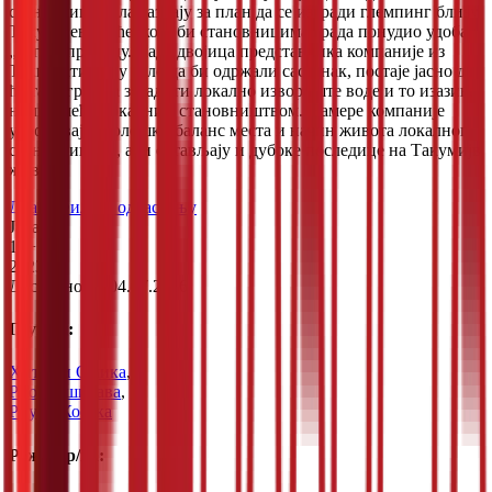
становници села сазнају за план да се изгради глемпинг близу
Такумијеве куће, који би становницима града понудио удобан
„бег“ у природу. Када двојица представника компаније из
Токија стигну у село да би одржали састанак, постаје јасно да
ће та изградња загадити локално извориште воде и то изазива
немир међу локалним становништвом. Намере компаније
угрожавају еколошки баланс места и начин живота локалног
становништва, али остављају и дубоке последице на Такумијв
живот.
Драма
Филм о одрастању
Japan
12+
2023
Доступно до:
04.07.2026
Глумци:
Хитоши Омика
,
Рио Нишикава
,
Риуђи Косака
Режисер/ка: