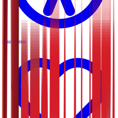
Приступачно