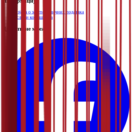
Информације
Изјава о заштити личних података
Услови коришћења
Друштвене мреже