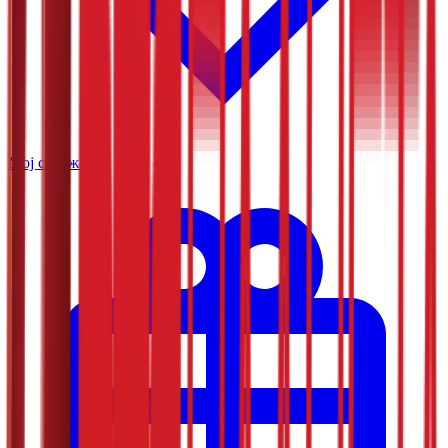
Мој садржај