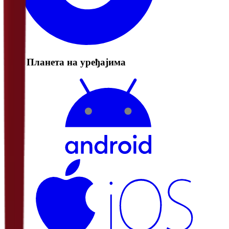
РТС Планета на уређајима