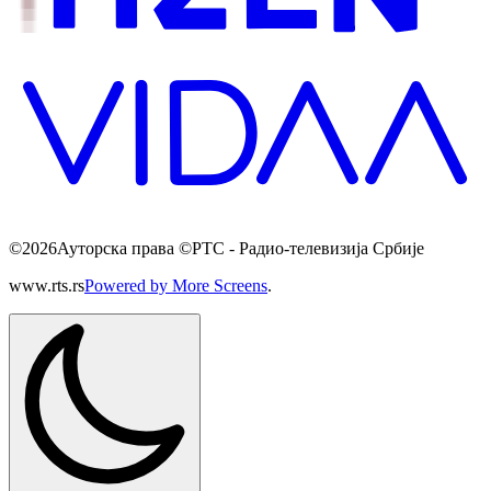
©
2026
Ауторска права ©РТС - Радио-телевизија Србије
www.rts.rs
Powered by More Screens
.