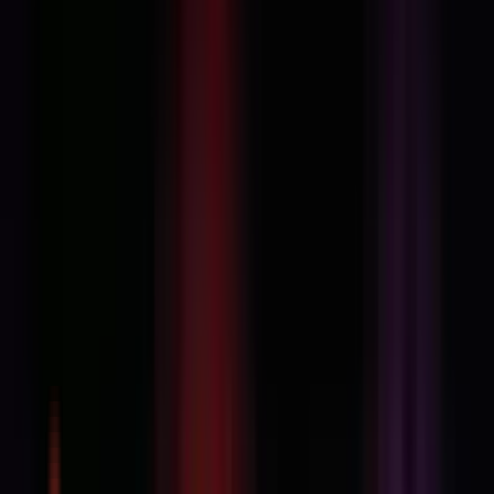
Почетна