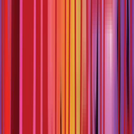
1:57:21
Discoteca+ 15. 7. 2026.
17.07.2026