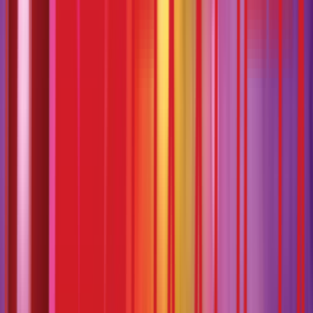
Notifications