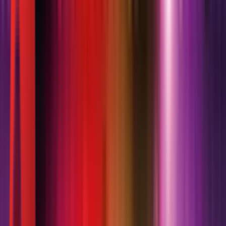
РТС Звук