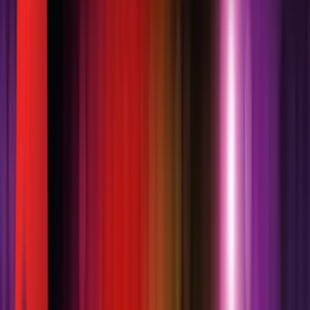
Видеотека