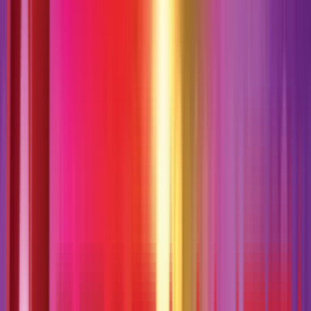
Без регистрације