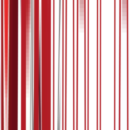
5:07
27. март
19.03.2024