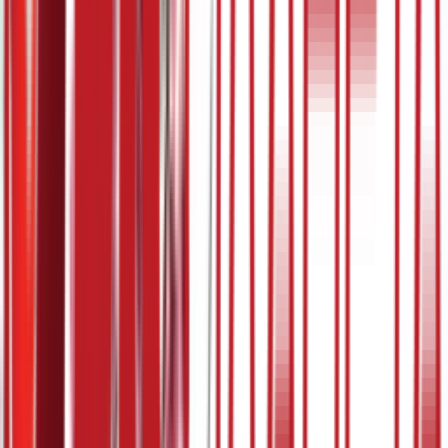
5:07
29. март
19.03.2024