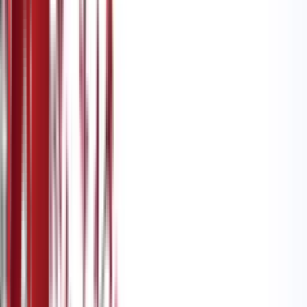
Мој садржај