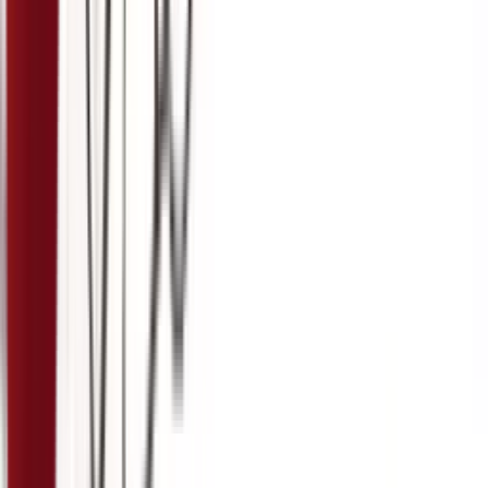
5:05
23. март
19.03.2024