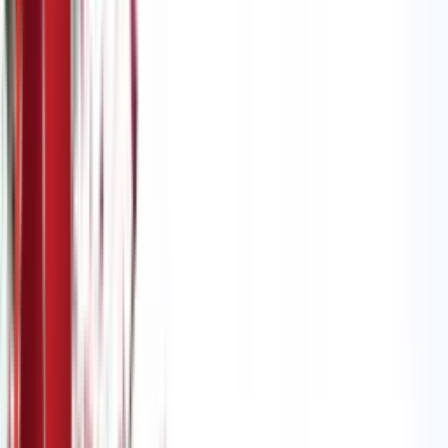
Моја школа