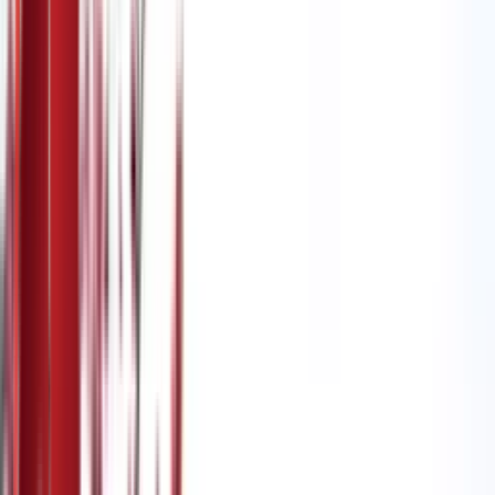
Приступачно