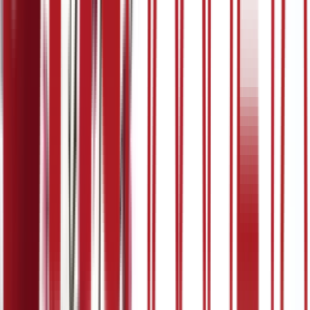
5:07
25. март
19.03.2024