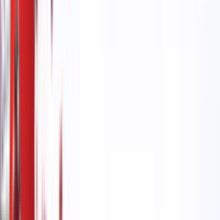
РТС Звук