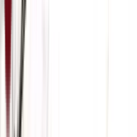
5:07
19. март
19.03.2024