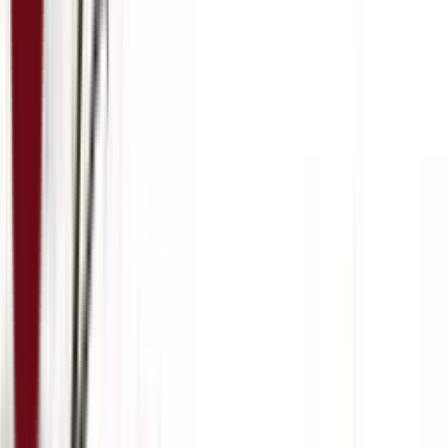
5:07
20. март
19.03.2024