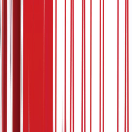
Планета Плус
4. март
5:07
13.03.2024
Омиљено
Аутор/ка: