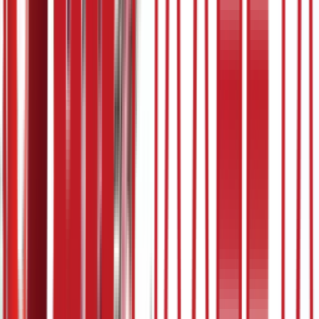
5:07
30. март
19.03.2024