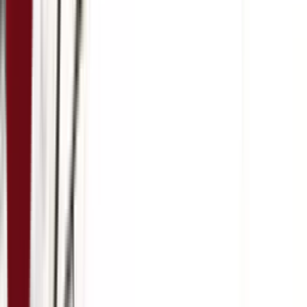
5:07
21. март
19.03.2024