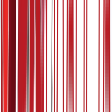
5:07
28. март
19.03.2024