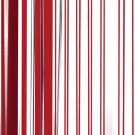
5:07
26. март
19.03.2024