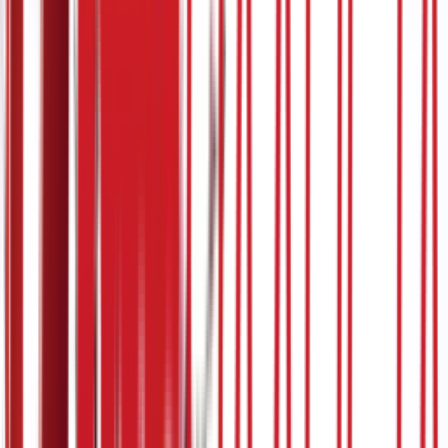
Наташа Ћуковић
Повезано