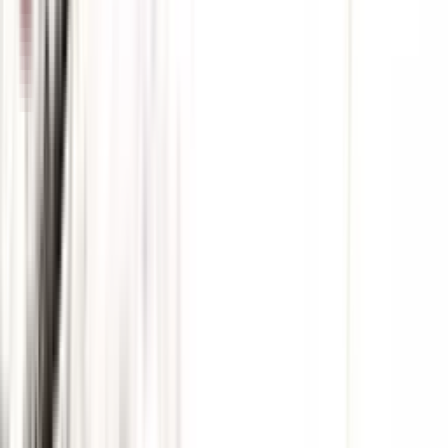
5:07
18. март
19.03.2024