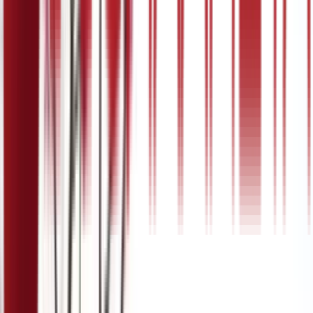
5:07
24. март
19.03.2024