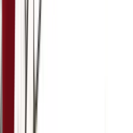
5:07
22. март
19.03.2024