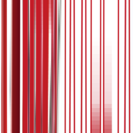
5:07
31. март
19.03.2024