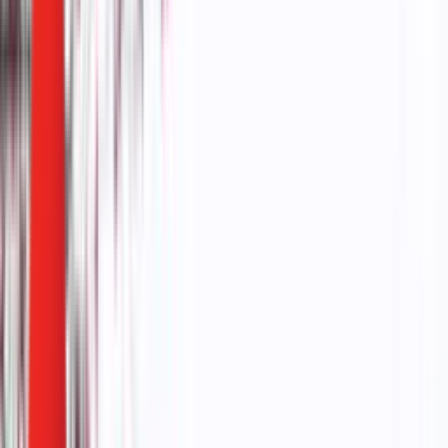
Серије