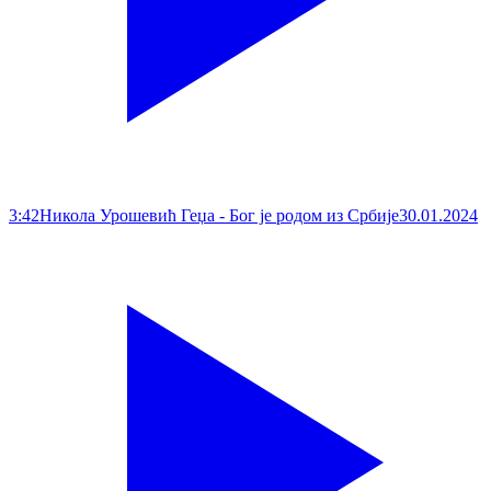
3:42
Никола Урошевић Геџа - Бог је родом из Србије
30.01.2024