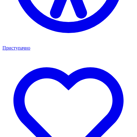
Приступачно