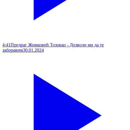
4:41
Предраг Живковић Тозовац - Дозволи ми да те
заборавим
30.01.2024