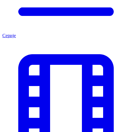
Серије