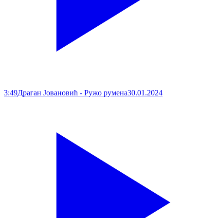
3:49
Драган Јовановић - Ружо румена
30.01.2024