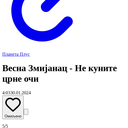
Планета Плус
Весна Змијанац - Не куните
црне очи
4:03
30.01.2024
Омиљено
5
/5