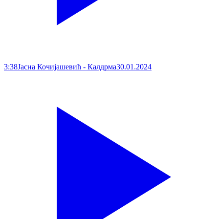
3:38
Јасна Кочијашевић - Калдрма
30.01.2024