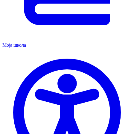
Моја школа