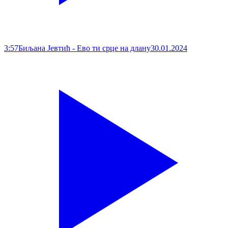
3:57
Биљана Јевтић - Ево ти срце на длану
30.01.2024