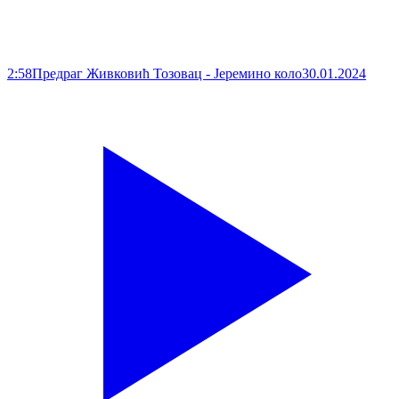
2:58
Предраг Живковић Тозовац - Јеремино коло
30.01.2024