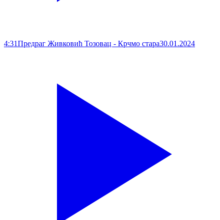
4:31
Предраг Живковић Тозовац - Крчмо стара
30.01.2024