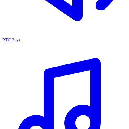
РТС Звук