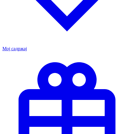
Мој садржај