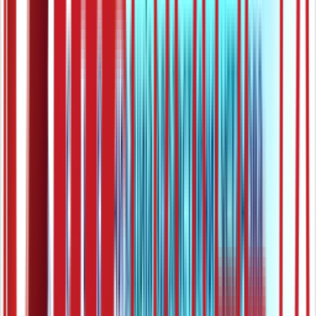
29:10
СШ1 – Анатомија и физиологија, 26. час: Нервни систем,
подела и грађа
03.06.2021