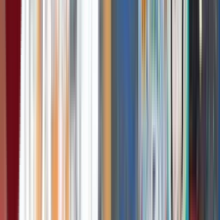
2:43
Леонтина са гостима – Светосавска химна,
инструментал
08.11.2019