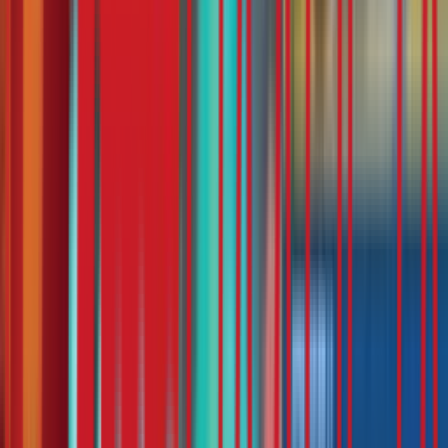
Аранжер/ка:
Зоран Радетић
Композитор/ка:
Невенка Лековић
ИСРЦ:
RS A2H 18 00011
Текстописац:
Драгослав Гузина
Извођач:
Леонтина Пат
,
Хор Чаролија
Повезано