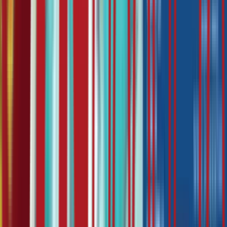
2:30
Леонтина са гостима – Свети Саво, мудра главо
18.11.2019