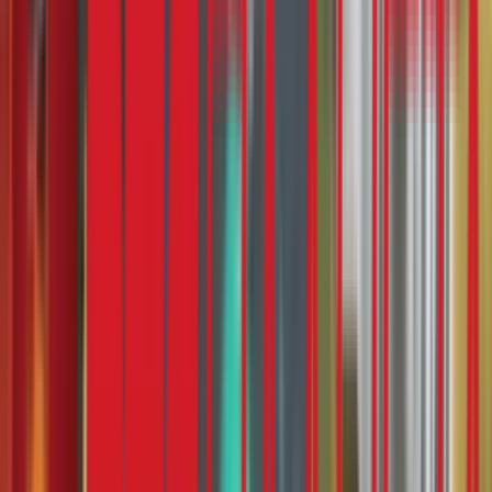
Notifications