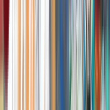
2:11
Леонтина са гостима – Боже правде
08.11.2019