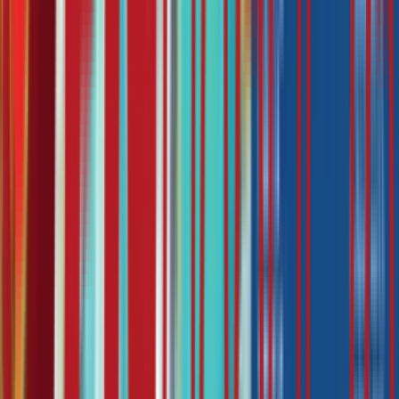
2:51
Леонтина са гостима – На Светог Саву
18.11.2019