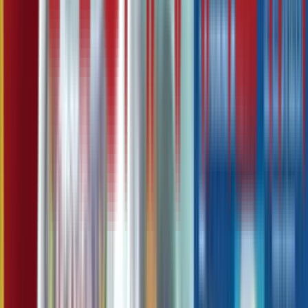
2:20
Леонтина са гостима – Хвала ти
18.11.2019