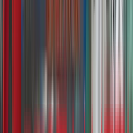
Без регистрације