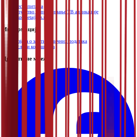
Честа питања
Упутство за преузимање ТВ апликације
rtsplaneta@rts.rs
Информације
Изјава о заштити личних података
Услови коришћења
Друштвене мреже