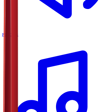
РТС Звук