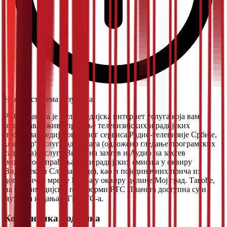
Нажалост, нема резултата.
РТС Планета је мултимедијска интернет услуга која вам
омогућава уживо праћење телевизијских и радијских
програма Медијског јавног сервиса Радио-телевизије Србије,
„catch up“ услугу од 72 сата (одложено гледање програмских
садржаја), услуге Видео на захтев и Аудио на захтев
(могућност праћења ТВ и радијских емисија у оквиру
Видеотеке и Слушаонице), као и појединачних прича из
дописничке мреже РТС-а у оквиру целине Мој град. Такође,
на мултимедијској платформи РТС Планета доступна су и
музичка издања ПГП РТС-а.
Корисничка подршка