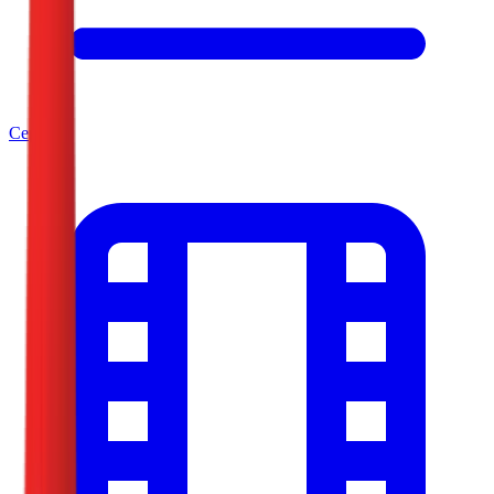
Серије