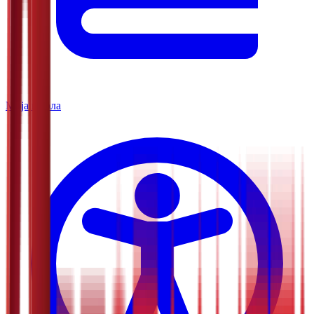
Моја школа