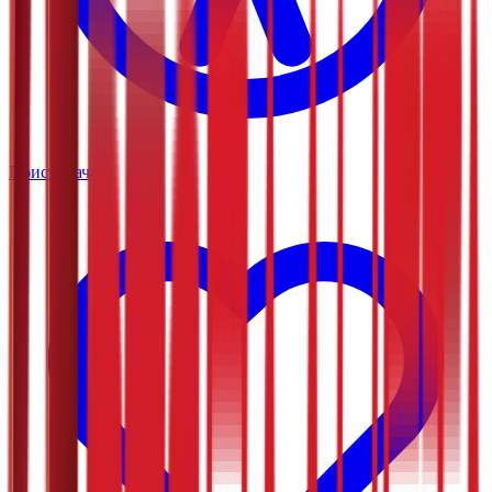
Приступачно