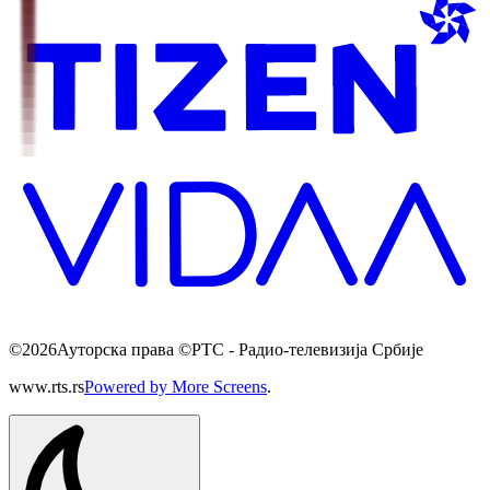
©
2026
Ауторска права ©РТС - Радио-телевизија Србије
www.rts.rs
Powered by More Screens
.