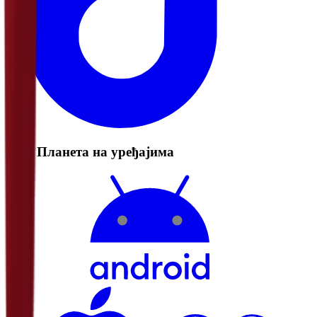
РТС Планета на уређајима