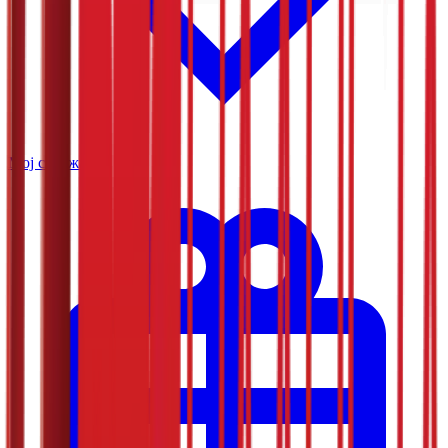
Мој садржај