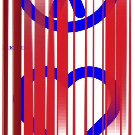
Приступачно