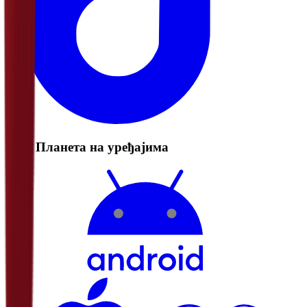
РТС Планета на уређајима