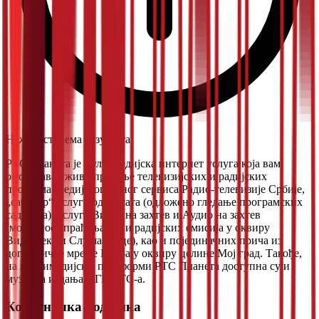
Нажалост, нема резултата.
РТС Планета је мултимедијска интернет услуга која вам
омогућава уживо праћење телевизијских и радијских
програма Медијског јавног сервиса Радио-телевизије Србије,
„catch up“ услугу од 72 сата (одложено гледање програмских
садржаја), услуге Видео на захтев и Аудио на захтев
(могућност праћења ТВ и радијских емисија у оквиру
Видеотеке и Слушаонице), као и појединачних прича из
дописничке мреже РТС-а у оквиру целине Мој град. Такође,
на мултимедијској платформи РТС Планета доступна су и
музичка издања ПГП РТС-а.
Корисничка подршка