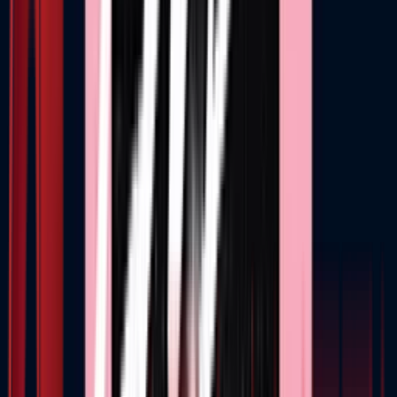
Моја школа