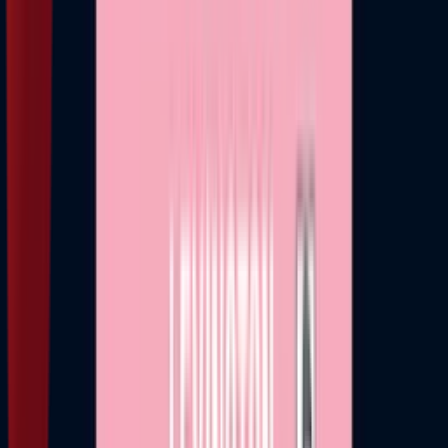
РТС Планета на уређајима