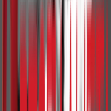
Приступачно