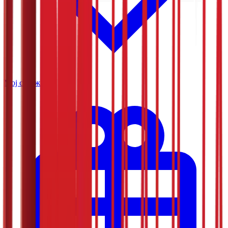
Мој садржај