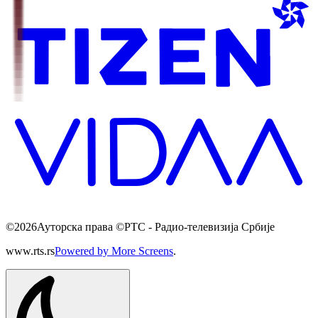
©
2026
Ауторска права ©РТС - Радио-телевизија Србије
www.rts.rs
Powered by More Screens
.