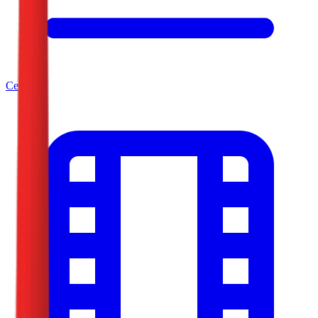
Серије