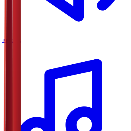
РТС Звук