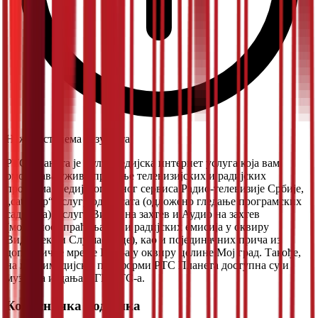
Нажалост, нема резултата.
РТС Планета је мултимедијска интернет услуга која вам
омогућава уживо праћење телевизијских и радијских
програма Медијског јавног сервиса Радио-телевизије Србије,
„catch up“ услугу од 72 сата (одложено гледање програмских
садржаја), услуге Видео на захтев и Аудио на захтев
(могућност праћења ТВ и радијских емисија у оквиру
Видеотеке и Слушаонице), као и појединачних прича из
дописничке мреже РТС-а у оквиру целине Мој град. Такође,
на мултимедијској платформи РТС Планета доступна су и
музичка издања ПГП РТС-а.
Корисничка подршка