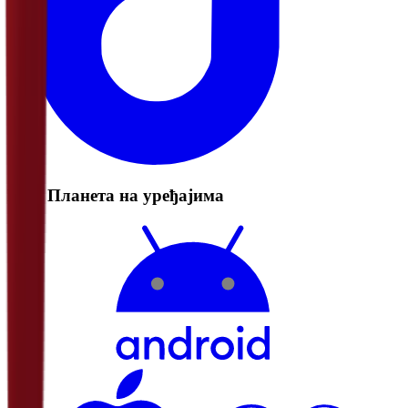
РТС Планета на уређајима