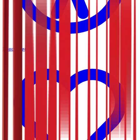
Приступачно