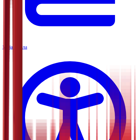
Моја школа