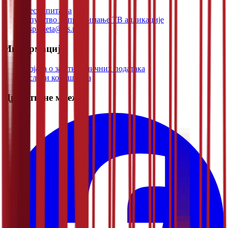
Честа питања
Упутство за преузимање ТВ апликације
rtsplaneta@rts.rs
Информације
Изјава о заштити личних података
Услови коришћења
Друштвене мреже