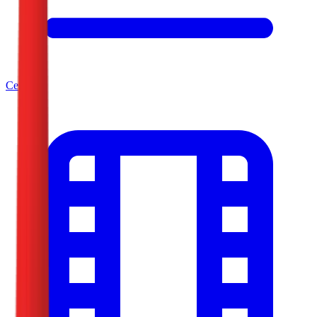
Серије