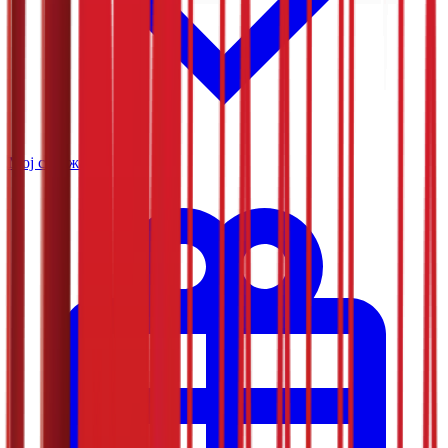
Мој садржај