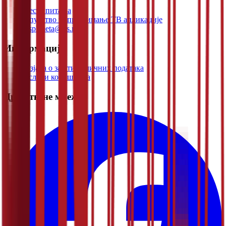
Честа питања
Упутство за преузимање ТВ апликације
rtsplaneta@rts.rs
Информације
Изјава о заштити личних података
Услови коришћења
Друштвене мреже