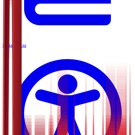
Моја школа