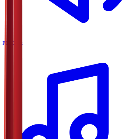
РТС Звук