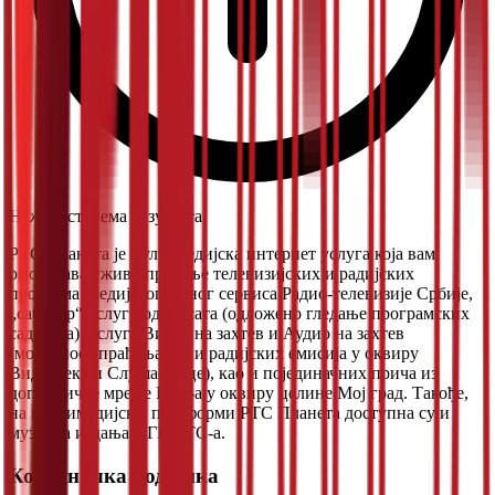
Нажалост, нема резултата.
РТС Планета је мултимедијска интернет услуга која вам
омогућава уживо праћење телевизијских и радијских
програма Медијског јавног сервиса Радио-телевизије Србије,
„catch up“ услугу од 72 сата (одложено гледање програмских
садржаја), услуге Видео на захтев и Аудио на захтев
(могућност праћења ТВ и радијских емисија у оквиру
Видеотеке и Слушаонице), као и појединачних прича из
дописничке мреже РТС-а у оквиру целине Мој град. Такође,
на мултимедијској платформи РТС Планета доступна су и
музичка издања ПГП РТС-а.
Корисничка подршка