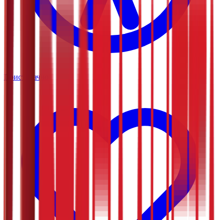
Приступачно