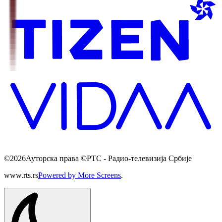
©
2026
Ауторска права ©РТС - Радио-телевизија Србије
www.rts.rs
Powered by More Screens
.