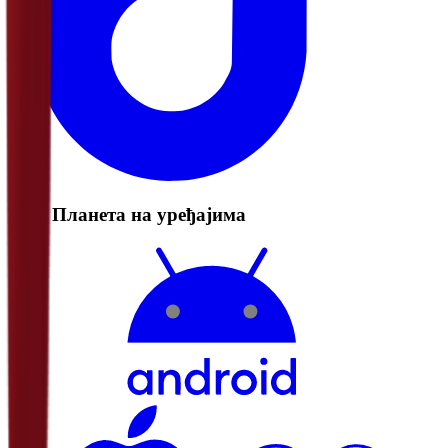
РТС Планета на уређајима