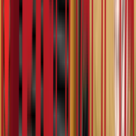
49:49
Камионџије д.о.о. (2022) (4. епизода)
06.02.2025