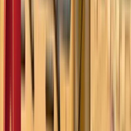
Моја школа