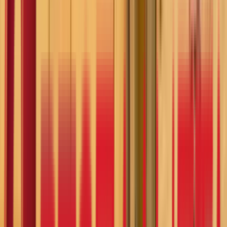
Мој садржај